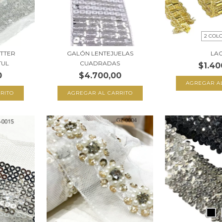
2 COL
ITTER
GALÓN LENTEJUELAS
LA
TUL
CUADRADAS
$1.40
0
$4.700,00
AGREGAR A
RITO
AGREGAR AL CARRITO