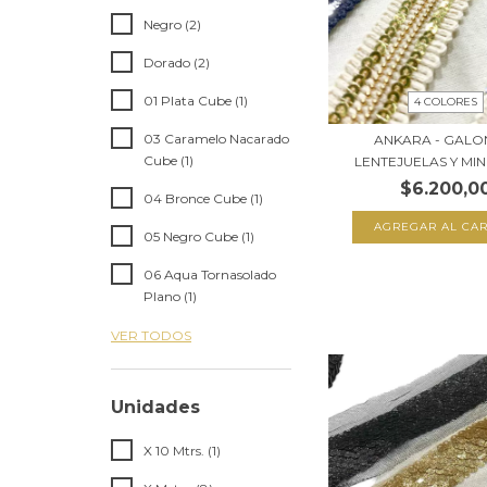
Negro (2)
Dorado (2)
01 Plata Cube (1)
4 COLORES
03 Caramelo Nacarado
ANKARA - GALO
Cube (1)
LENTEJUELAS Y MINI
$6.200,0
04 Bronce Cube (1)
AGREGAR AL CAR
05 Negro Cube (1)
06 Aqua Tornasolado
Plano (1)
VER TODOS
Unidades
X 10 Mtrs. (1)