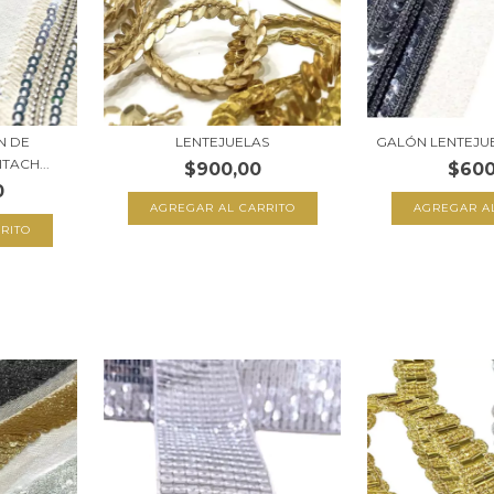
N DE
LENTEJUELAS
GALÓN LENTEJUE
TACH...
$900,00
$600
0
AGREGAR AL CARRITO
AGREGAR A
RITO