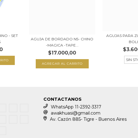
NO - SET
AGUJAS PARA Z
AGUJA DE BORDADO N5- CHINO
S
BOL
-MAGICA -TAPE...
0
$3.60
$17.000,00
SIN S
CONTACTANOS
WhatsApp 11-2392-3317
awakhuasi@gmail.com
Av. Cazón 885- Tigre - Buenos Aires