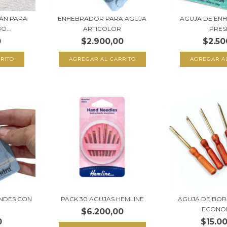
ENHEBRADOR PARA AGUJA
AGUJA DE EN
MÁN PARA
ARTICOLOR
PRES
O...
$2.900,00
$2.50
0
AGREGAR AL CARRITO
ANDES CON
PACK 30 AGUJAS HEMLINE
AGUJA DE BO
ECONO
$6.200,00
0
$15.0