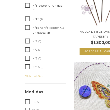
Nº1 (blister X 1 Unidad)
(1)
Nº1.5 (1)
Nº1.5 Al Nº3 (blister X 2
AGUJA DE BORDAR
Unidades) (1)
TAPESTRY
Nº2 (1)
$1.300,0
Nº2.5 (1)
AGREGAR AL CAR
Nº3 (1)
Nº3.5 (1)
VER TODOS
Medidas
1-5 (2)